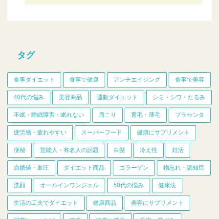
タグ
食事ダイエット
食事で健康
アンチエイジング
食事で美容
40代の悩み
美容商品
運動ダイエット
シミ・シワ・たるみ
不眠・睡眠障害・眠れない
肩こり
育毛・薄毛
プラセンタ
疲労感・疲れやすい
スーパーフード
健康にサプリメント
便秘
芸能人・有名人の話題
白髪
冷え性
妊活
血糖値・血圧
ダイエット商品
コラーゲン
物忘れ・認知症
洗顔
オールインワンジェル
50代の悩み
健康法
生活の工夫でダイエット
健康商品
美容にサプリメント