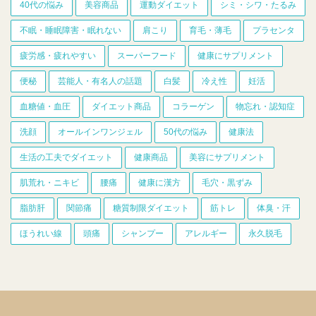
40代の悩み
美容商品
運動ダイエット
シミ・シワ・たるみ
不眠・睡眠障害・眠れない
肩こり
育毛・薄毛
プラセンタ
疲労感・疲れやすい
スーパーフード
健康にサプリメント
便秘
芸能人・有名人の話題
白髪
冷え性
妊活
血糖値・血圧
ダイエット商品
コラーゲン
物忘れ・認知症
洗顔
オールインワンジェル
50代の悩み
健康法
生活の工夫でダイエット
健康商品
美容にサプリメント
肌荒れ・ニキビ
腰痛
健康に漢方
毛穴・黒ずみ
脂肪肝
関節痛
糖質制限ダイエット
筋トレ
体臭・汗
ほうれい線
頭痛
シャンプー
アレルギー
永久脱毛