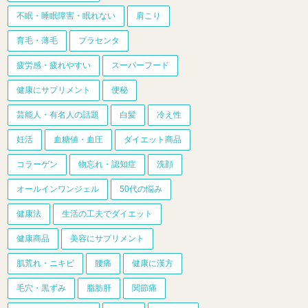
不眠・睡眠障害・眠れない
肩こり
育毛・薄毛
プラセンタ
疲労感・疲れやすい
スーパーフード
健康にサプリメント
便秘
芸能人・有名人の話題
白髪
冷え性
妊活
血糖値・血圧
ダイエット商品
コラーゲン
物忘れ・認知症
洗顔
オールインワンジェル
50代の悩み
健康法
生活の工夫でダイエット
健康商品
美容にサプリメント
肌荒れ・ニキビ
腰痛
健康に漢方
毛穴・黒ずみ
脂肪肝
関節痛