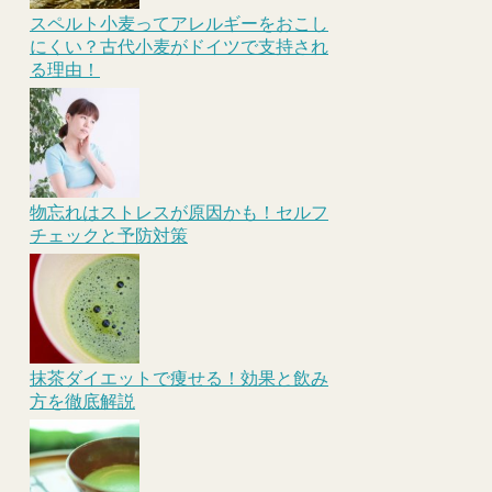
スペルト小麦ってアレルギーをおこし
にくい？古代小麦がドイツで支持され
る理由！
物忘れはストレスが原因かも！セルフ
チェックと予防対策
抹茶ダイエットで痩せる！効果と飲み
方を徹底解説