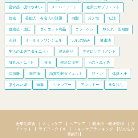
疲労感・疲れやすい
スーパーフード
健康にサプリメント
便秘
芸能人・有名人の話題
白髪
冷え性
妊活
血糖値・血圧
ダイエット商品
コラーゲン
物忘れ・認知症
洗顔
オールインワンジェル
50代の悩み
健康法
生活の工夫でダイエット
健康商品
美容にサプリメント
肌荒れ・ニキビ
腰痛
健康に漢方
毛穴・黒ずみ
脂肪肝
関節痛
糖質制限ダイエット
筋トレ
体臭・汗
ほうれい線
頭痛
シャンプー
アレルギー
永久脱毛
更年期障害
スキンケア
ヘアケア
健康法・健康管理
ダ
イエット
ライフスタイル
スキンケアランキング 【肌の悩み
目的別】