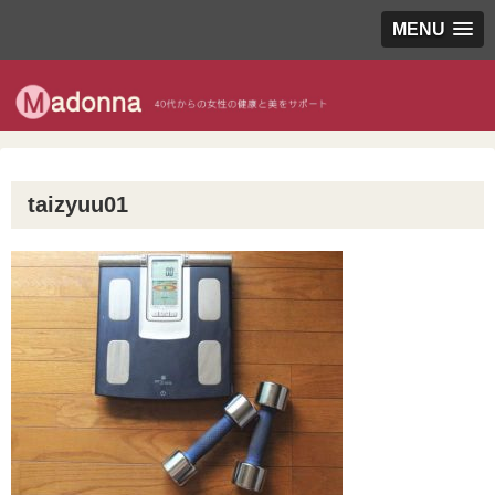
MENU
taizyuu01