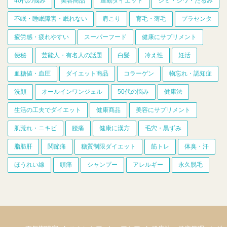
40代の悩み
美容商品
運動ダイエット
シミ・シワ・たるみ
不眠・睡眠障害・眠れない
肩こり
育毛・薄毛
プラセンタ
疲労感・疲れやすい
スーパーフード
健康にサプリメント
便秘
芸能人・有名人の話題
白髪
冷え性
妊活
血糖値・血圧
ダイエット商品
コラーゲン
物忘れ・認知症
洗顔
オールインワンジェル
50代の悩み
健康法
生活の工夫でダイエット
健康商品
美容にサプリメント
肌荒れ・ニキビ
腰痛
健康に漢方
毛穴・黒ずみ
脂肪肝
関節痛
糖質制限ダイエット
筋トレ
体臭・汗
ほうれい線
頭痛
シャンプー
アレルギー
永久脱毛