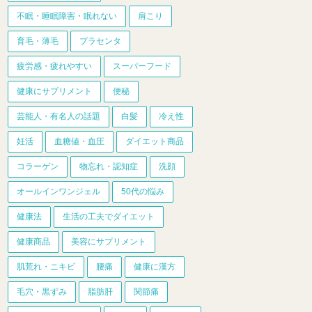
不眠・睡眠障害・眠れない
肩こり
育毛・薄毛
プラセンタ
疲労感・疲れやすい
スーパーフード
健康にサプリメント
便秘
芸能人・有名人の話題
白髪
冷え性
妊活
血糖値・血圧
ダイエット商品
コラーゲン
物忘れ・認知症
洗顔
オールインワンジェル
50代の悩み
健康法
生活の工夫でダイエット
健康商品
美容にサプリメント
肌荒れ・ニキビ
腰痛
健康に漢方
毛穴・黒ずみ
脂肪肝
関節痛