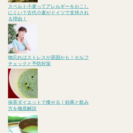
スペルト小麦ってアレルギーをおこし
にくい？古代小麦がドイツで支持され
る理由！
物忘れはストレスが原因かも！セルフ
チェックと予防対策
抹茶ダイエットで痩せる！効果と飲み
方を徹底解説