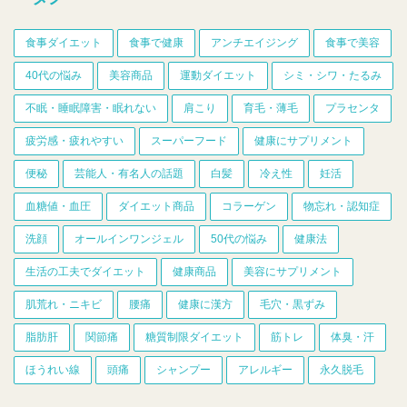
食事ダイエット
食事で健康
アンチエイジング
食事で美容
40代の悩み
美容商品
運動ダイエット
シミ・シワ・たるみ
不眠・睡眠障害・眠れない
肩こり
育毛・薄毛
プラセンタ
疲労感・疲れやすい
スーパーフード
健康にサプリメント
便秘
芸能人・有名人の話題
白髪
冷え性
妊活
血糖値・血圧
ダイエット商品
コラーゲン
物忘れ・認知症
洗顔
オールインワンジェル
50代の悩み
健康法
生活の工夫でダイエット
健康商品
美容にサプリメント
肌荒れ・ニキビ
腰痛
健康に漢方
毛穴・黒ずみ
脂肪肝
関節痛
糖質制限ダイエット
筋トレ
体臭・汗
ほうれい線
頭痛
シャンプー
アレルギー
永久脱毛