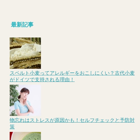
最新記事
スペルト小麦ってアレルギーをおこしにくい？古代小麦
がドイツで支持される理由！
物忘れはストレスが原因かも！セルフチェックと予防対
策