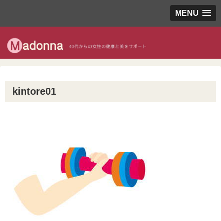
MENU
kintore01