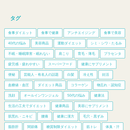
タグ
食事ダイエット
食事で健康
アンチエイジング
食事で美容
40代の悩み
美容商品
運動ダイエット
シミ・シワ・たるみ
不眠・睡眠障害・眠れない
肩こり
育毛・薄毛
プラセンタ
疲労感・疲れやすい
スーパーフード
健康にサプリメント
便秘
芸能人・有名人の話題
白髪
冷え性
妊活
血糖値・血圧
ダイエット商品
コラーゲン
物忘れ・認知症
洗顔
オールインワンジェル
50代の悩み
健康法
生活の工夫でダイエット
健康商品
美容にサプリメント
肌荒れ・ニキビ
腰痛
健康に漢方
毛穴・黒ずみ
脂肪肝
関節痛
糖質制限ダイエット
筋トレ
体臭・汗