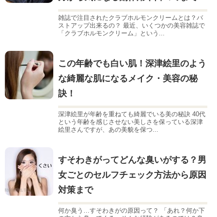
雑誌で注目されたクラブホルモンクリームとは？バ
ストアップ出来るの？ 最近、いくつかの美容雑誌で
「クラブホルモンクリーム」という...
この年齢でも白い肌！深津絵里のよう
な綺麗な肌になるメイク・美容の秘
訣！
深津絵里が年齢を重ねても綺麗でいる美の秘訣 40代
という年齢を感じさせない美しさを保っている深津
絵里さんですが、あの美貌を保つ...
すそわきがってどんな臭いがする？男
女ごとのセルフチェック方法から原因
対策まで
何か臭う…すそわきがの原因って？ 「あれ？何か下