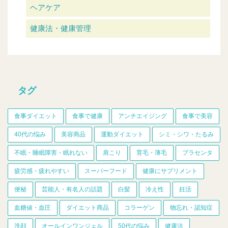
ヘアケア
健康法・健康管理
タグ
食事ダイエット
食事で健康
アンチエイジング
食事で美容
40代の悩み
美容商品
運動ダイエット
シミ・シワ・たるみ
不眠・睡眠障害・眠れない
肩こり
育毛・薄毛
プラセンタ
疲労感・疲れやすい
スーパーフード
健康にサプリメント
便秘
芸能人・有名人の話題
白髪
冷え性
妊活
血糖値・血圧
ダイエット商品
コラーゲン
物忘れ・認知症
洗顔
オールインワンジェル
50代の悩み
健康法