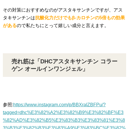
その対策におすすめなのがアスタキサンチンですが、アス
タキサンチンは
抗酸化力だけでもβ-カロチンの5倍もの効果
がある
ので私たちにとって嬉しい成分と言えます。
売れ筋は「DHCアスタキサンチン コラー
ゲン オールインワンジェル」
参照:
https://www.instagram.com/p/BBXraIZBFPu/?
tagged=dhc%E3%82%A2%E3%82%B9%E3%82%BF%E3
%82%AD%E3%82%B5%E3%83%B3%E3%83%81%E3%8
3%B3%E3%82%B3%E3%83%A9%E3%83%BC%E3%82%