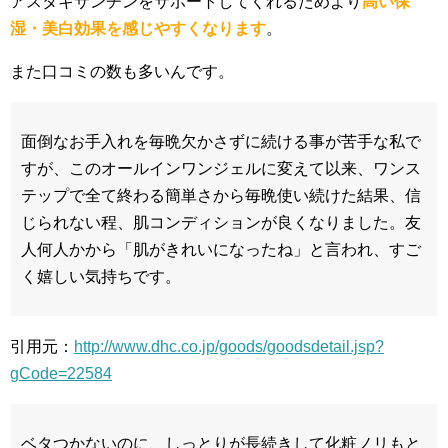
アスタキサンチンをサポートしてくれるためより
高い保
湿・美白効果を感じやすくなります
。
また口コミの数も多いんです。
面倒なお手入れを毎晩欠かさずに続ける事が苦手な私で
すが、このオールインワンジェルに変えて以来、ワンス
テップで全て終わる簡単さから毎晩使い続けた結果、信
じられない程、肌コンディションが良くなりました。友
人何人かから「肌がきれいになったね」と言われ、すご
く嬉しい気持ちです。
引用元：
http://www.dhc.co.jp/goods/goodsdetail.jsp?
gCode=22584
ベタつかないのに、しっとりが長続きして化粧ノリもと