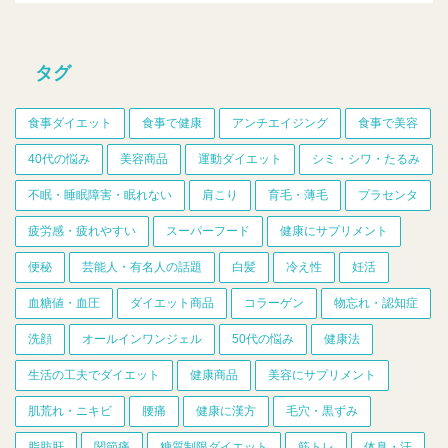
タグ
食事ダイエット
食事で健康
アンチエイジング
食事で美容
40代の悩み
美容商品
運動ダイエット
シミ・シワ・たるみ
不眠・睡眠障害・眠れない
肩こり
育毛・薄毛
プラセンタ
疲労感・疲れやすい
スーパーフード
健康にサプリメント
便秘
芸能人・有名人の話題
白髪
冷え性
妊活
血糖値・血圧
ダイエット商品
コラーゲン
物忘れ・認知症
洗顔
オールインワンジェル
50代の悩み
健康法
生活の工夫でダイエット
健康商品
美容にサプリメント
肌荒れ・ニキビ
腰痛
健康に漢方
毛穴・黒ずみ
脂肪肝
関節痛
糖質制限ダイエット
筋トレ
体臭・汗