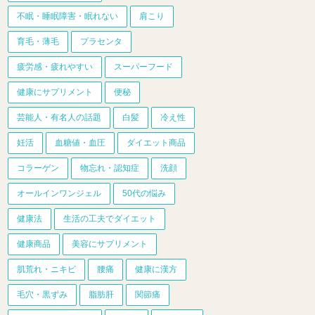
不眠・睡眠障害・眠れない
肩こり
育毛・薄毛
プラセンタ
疲労感・疲れやすい
スーパーフード
健康にサプリメント
便秘
芸能人・有名人の話題
白髪
冷え性
妊活
血糖値・血圧
ダイエット商品
コラーゲン
物忘れ・認知症
洗顔
オールインワンジェル
50代の悩み
健康法
生活の工夫でダイエット
健康商品
美容にサプリメント
肌荒れ・ニキビ
腰痛
健康に漢方
毛穴・黒ずみ
脂肪肝
関節痛