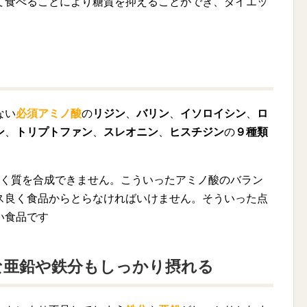
て食べることにより糖質を抑えることができ、ダイエッ
ない
必須アミノ酸
の
リジン
、
バリン
、
イソロイシン
、
ロ
ン
、
トリプトファン
、
スレオニン
、
ヒスチジン
の
９種類
ぱく質を合成できません。こういったアミノ酸のバラン
ス良く食品からとらなければいけません。そういった点
い食品です
な亜鉛や鉄分もしっかり摂れる