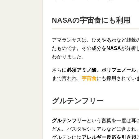
NASAの宇宙食にも利用
アマランサスは、ひえやあわなど雑穀
たものです。その成分を
NASA
が分析
わかりました。
さらに
必須アミノ酸
、
ポリフェノール
まで言われ、
宇宙食
にも採用されてい
グルテンフリー
グルテンフリー
という言葉を一度は耳
どん、パスタやシリアルなどに含まれ
グルテンには
アレルギー反応を引き起