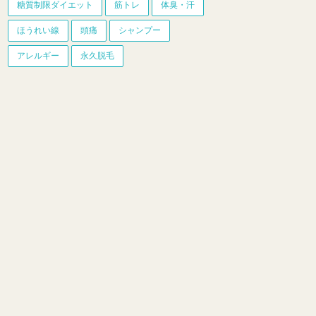
糖質制限ダイエット
筋トレ
体臭・汗
ほうれい線
頭痛
シャンプー
アレルギー
永久脱毛