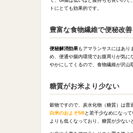
て、GI値は低いほど腹持ちも良いの
トにとても効果的です。
豊富な食物繊維で便秘改善
便秘解消効果
もアマランサスにはあり
め、便通や腸内環境でお腹周りが気に
やかにしてくるので、食物繊維が沢山
糖質がお米より少ない
穀物ですので、炭水化物（糖質）は普
白米のおよそ5/6
と若干少なめになって
よりも低くなっており、糖質が少ない