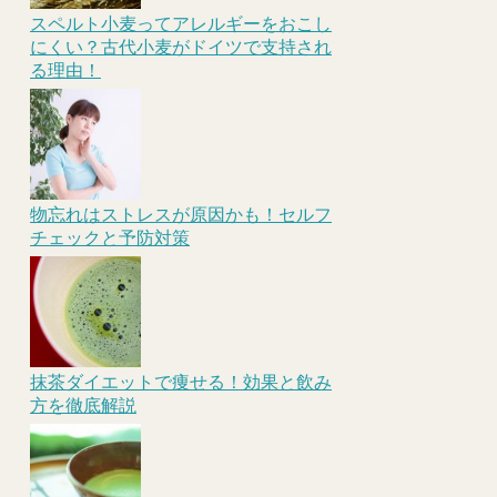
スペルト小麦ってアレルギーをおこし
にくい？古代小麦がドイツで支持され
る理由！
物忘れはストレスが原因かも！セルフ
チェックと予防対策
抹茶ダイエットで痩せる！効果と飲み
方を徹底解説