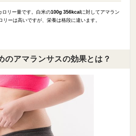
カロリー量です。白米の
100g 356kcal
に対してアマラン
ロリーは高いですが、栄養は格段に違います。
めのアマランサスの効果とは？