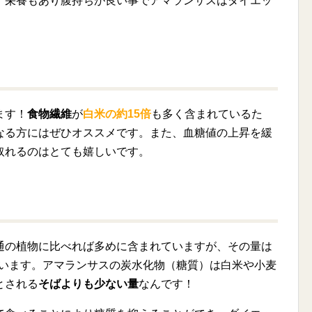
で、栄養もあり腹持ちが良い事でアマランサスはダイエッ
ます！
食物繊維
が
白米の約15倍
も多く含まれているた
なる方にはぜひオススメです。また、血糖値の上昇を緩
取れるのはとても嬉しいです。
通の植物に比べれば多めに含まれていますが、その量は
います。アマランサスの炭水化物（糖質）は白米や小麦
とされる
そばよりも少ない量
なんです！