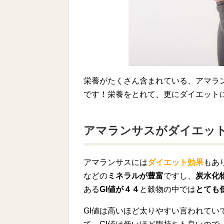
栄養がたくさん含まれている、アマラ
です！栄養をとれて、更にダイエット
アマランサスがダイエッ
アマランサスには
ダイエット効果
もあ
などの
ミネラルが豊富
ですし、
炭水化
ある
GI値が４４
と穀物の中では
とても
GI値は高いほど太りやすい言われてい