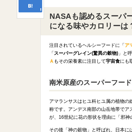
NASAも認めるスーパ
になる味やカロリーは
注目されているヘルシーフードに「
ア
「
スーパーグレイン(驚異の穀物)
」と
Ａ
もその栄養素に注目して
宇宙食
にも
南米原産のスーパーフード
アマランサスはヒユ科ヒユ属の植物の
称です。アンデス南部の山岳地帯でア
が、16世紀に花の形状を理由に「邪神
その後「神の穀物」と呼ばれ、日本に