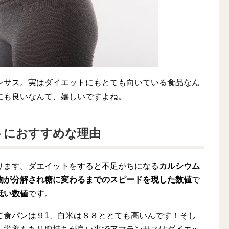
ンサス。実はダイエットにもとても向いている食品なん
にも良いなんて、嬉しいですよね。
トにおすすめな理由
ります。ダエイットをすると不足がちになる
カルシウム
物が分解され糖に変わるまでのスピードを現した数値
で
低い数値
です。
て食パンは９1、白米は８８ととても高いんです！そし