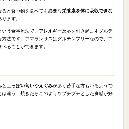
なると食べ物を食べても必要な
栄養素を体に吸収できな
あります。
という食事療法で、アレルギー反応を引き起こすグルテ
な方法です。アマランサスはグルテンフリーなので、ア
食べることができます。
み
と
土っぽい匂い
や
えぐみ
があり苦手な方もいるようで
とは違う、焼きたらこのようなプチプチとした食感が好