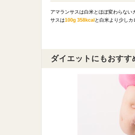
アマランサスは白米とほぼ変わらない
サスは
100g 358kcal
と白米より少しカ
ダイエットにもおすす