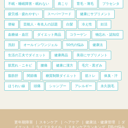
不眠・睡眠障害・眠れない
肩こり
育毛・薄毛
プラセンタ
疲労感・疲れやすい
スーパーフード
健康にサプリメント
便秘
芸能人・有名人の話題
白髪
冷え性
妊活
血糖値・血圧
ダイエット商品
コラーゲン
物忘れ・認知症
洗顔
オールインワンジェル
50代の悩み
健康法
生活の工夫でダイエット
健康商品
美容にサプリメント
肌荒れ・ニキビ
腰痛
健康に漢方
毛穴・黒ずみ
脂肪肝
関節痛
糖質制限ダイエット
筋トレ
体臭・汗
ほうれい線
頭痛
シャンプー
アレルギー
永久脱毛
更年期障害
スキンケア
ヘアケア
健康法・健康管理
ダ
イエット
ライフスタイル
スキンケアランキング 【肌の悩み