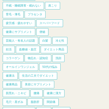
不眠・睡眠障害・眠れない
肩こり
育毛・薄毛
プラセンタ
疲労感・疲れやすい
スーパーフード
健康にサプリメント
便秘
芸能人・有名人の話題
白髪
冷え性
妊活
血糖値・血圧
ダイエット商品
コラーゲン
物忘れ・認知症
洗顔
オールインワンジェル
50代の悩み
健康法
生活の工夫でダイエット
健康商品
美容にサプリメント
肌荒れ・ニキビ
腰痛
健康に漢方
毛穴・黒ずみ
脂肪肝
関節痛