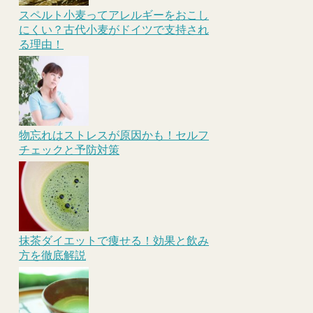
スペルト小麦ってアレルギーをおこし
にくい？古代小麦がドイツで支持され
る理由！
物忘れはストレスが原因かも！セルフ
チェックと予防対策
抹茶ダイエットで痩せる！効果と飲み
方を徹底解説