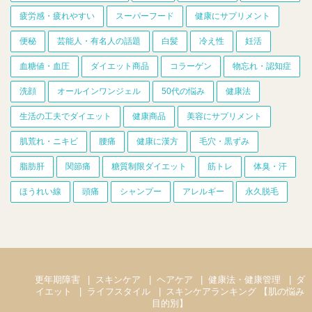
疲労感・疲れやすい
スーパーフード
健康にサプリメント
便秘
芸能人・有名人の話題
白髪
冷え性
妊活
血糖値・血圧
ダイエット商品
コラーゲン
物忘れ・認知症
洗顔
オールインワンジェル
50代の悩み
健康法
生活の工夫でダイエット
健康商品
美容にサプリメント
肌荒れ・ニキビ
腰痛
健康に漢方
毛穴・黒ずみ
脂肪肝
関節痛
糖質制限ダイエット
筋トレ
体臭・汗
ほうれい線
頭痛
シャンプー
アレルギー
永久脱毛
更年期障害
スキンケア
ヘアケア
健康法・健康管理
ダ
イエット
ライフスタイル
スキンケアランキング 【肌の悩み
目的別】