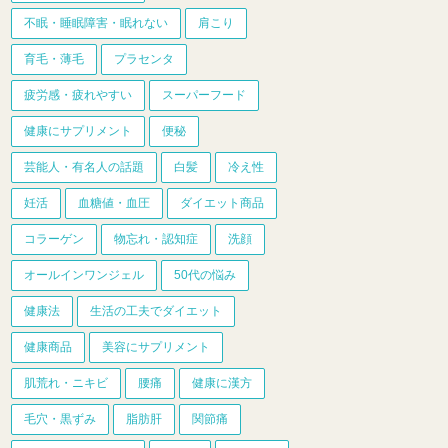
不眠・睡眠障害・眠れない
肩こり
育毛・薄毛
プラセンタ
疲労感・疲れやすい
スーパーフード
健康にサプリメント
便秘
芸能人・有名人の話題
白髪
冷え性
妊活
血糖値・血圧
ダイエット商品
コラーゲン
物忘れ・認知症
洗顔
オールインワンジェル
50代の悩み
健康法
生活の工夫でダイエット
健康商品
美容にサプリメント
肌荒れ・ニキビ
腰痛
健康に漢方
毛穴・黒ずみ
脂肪肝
関節痛