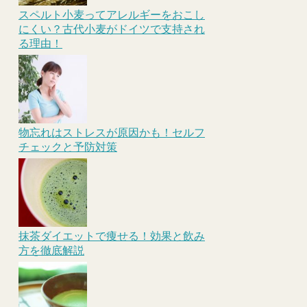
スペルト小麦ってアレルギーをおこし
にくい？古代小麦がドイツで支持され
る理由！
物忘れはストレスが原因かも！セルフ
チェックと予防対策
抹茶ダイエットで痩せる！効果と飲み
方を徹底解説