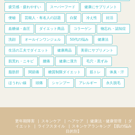
疲労感・疲れやすい
スーパーフード
健康にサプリメント
便秘
芸能人・有名人の話題
白髪
冷え性
妊活
血糖値・血圧
ダイエット商品
コラーゲン
物忘れ・認知症
洗顔
オールインワンジェル
50代の悩み
健康法
生活の工夫でダイエット
健康商品
美容にサプリメント
肌荒れ・ニキビ
腰痛
健康に漢方
毛穴・黒ずみ
脂肪肝
関節痛
糖質制限ダイエット
筋トレ
体臭・汗
ほうれい線
頭痛
シャンプー
アレルギー
永久脱毛
更年期障害
スキンケア
ヘアケア
健康法・健康管理
ダ
イエット
ライフスタイル
スキンケアランキング 【肌の悩み
目的別】