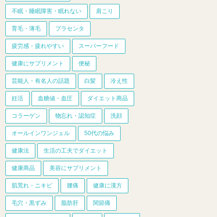
不眠・睡眠障害・眠れない
肩こり
育毛・薄毛
プラセンタ
疲労感・疲れやすい
スーパーフード
健康にサプリメント
便秘
芸能人・有名人の話題
白髪
冷え性
妊活
血糖値・血圧
ダイエット商品
コラーゲン
物忘れ・認知症
洗顔
オールインワンジェル
50代の悩み
健康法
生活の工夫でダイエット
健康商品
美容にサプリメント
肌荒れ・ニキビ
腰痛
健康に漢方
毛穴・黒ずみ
脂肪肝
関節痛