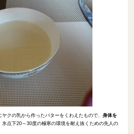
にヤクの乳から作ったバターをくわえたもので、
身体を
。氷点下20～30度の極寒の環境を耐え抜くための先人の