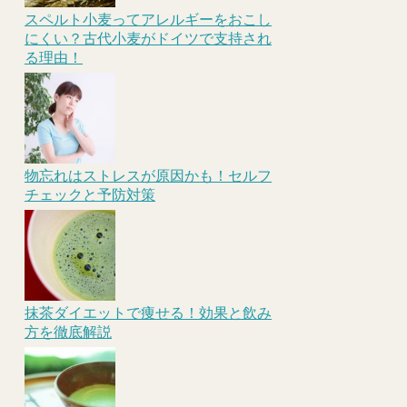
スペルト小麦ってアレルギーをおこし
にくい？古代小麦がドイツで支持され
る理由！
物忘れはストレスが原因かも！セルフ
チェックと予防対策
抹茶ダイエットで痩せる！効果と飲み
方を徹底解説