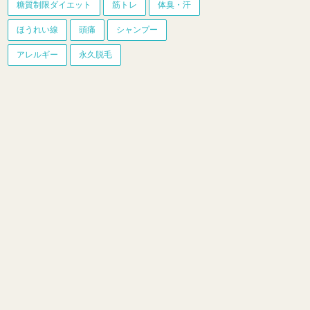
糖質制限ダイエット
筋トレ
体臭・汗
ほうれい線
頭痛
シャンプー
アレルギー
永久脱毛