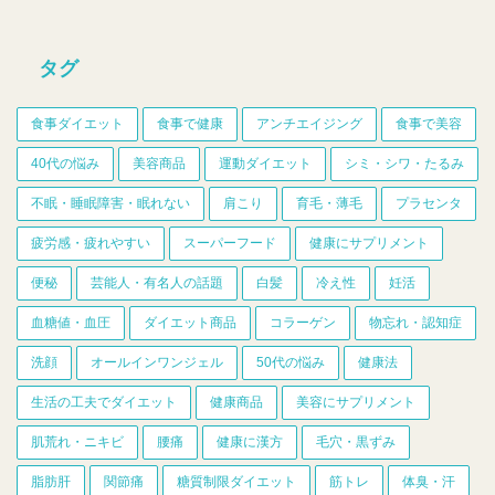
タグ
食事ダイエット
食事で健康
アンチエイジング
食事で美容
40代の悩み
美容商品
運動ダイエット
シミ・シワ・たるみ
不眠・睡眠障害・眠れない
肩こり
育毛・薄毛
プラセンタ
疲労感・疲れやすい
スーパーフード
健康にサプリメント
便秘
芸能人・有名人の話題
白髪
冷え性
妊活
血糖値・血圧
ダイエット商品
コラーゲン
物忘れ・認知症
洗顔
オールインワンジェル
50代の悩み
健康法
生活の工夫でダイエット
健康商品
美容にサプリメント
肌荒れ・ニキビ
腰痛
健康に漢方
毛穴・黒ずみ
脂肪肝
関節痛
糖質制限ダイエット
筋トレ
体臭・汗