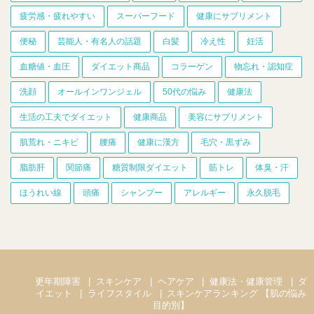
疲労感・疲れやすい
スーパーフード
健康にサプリメント
便秘
芸能人・有名人の話題
白髪
冷え性
妊活
血糖値・血圧
ダイエット商品
コラーゲン
物忘れ・認知症
洗顔
オールインワンジェル
50代の悩み
健康法
生活の工夫でダイエット
健康商品
美容にサプリメント
肌荒れ・ニキビ
腰痛
健康に漢方
毛穴・黒ずみ
脂肪肝
関節痛
糖質制限ダイエット
筋トレ
体臭・汗
ほうれい線
頭痛
シャンプー
アレルギー
永久脱毛
更年期障害
スキンケア
ヘアケア
健康法・健康管理
ダ
イエット
ライフスタイル
スキンケアランキング 【肌の悩み
目的別】