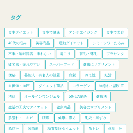
タグ
食事ダイエット
食事で健康
アンチエイジング
食事で美容
40代の悩み
美容商品
運動ダイエット
シミ・シワ・たるみ
不眠・睡眠障害・眠れない
肩こり
育毛・薄毛
プラセンタ
疲労感・疲れやすい
スーパーフード
健康にサプリメント
便秘
芸能人・有名人の話題
白髪
冷え性
妊活
血糖値・血圧
ダイエット商品
コラーゲン
物忘れ・認知症
洗顔
オールインワンジェル
50代の悩み
健康法
生活の工夫でダイエット
健康商品
美容にサプリメント
肌荒れ・ニキビ
腰痛
健康に漢方
毛穴・黒ずみ
脂肪肝
関節痛
糖質制限ダイエット
筋トレ
体臭・汗