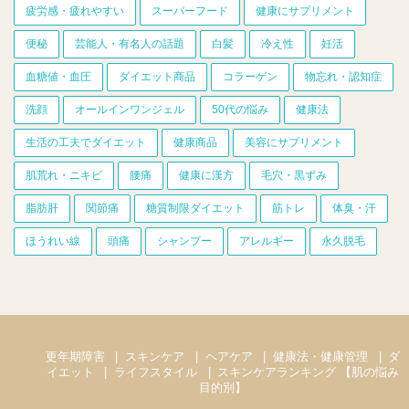
疲労感・疲れやすい
スーパーフード
健康にサプリメント
便秘
芸能人・有名人の話題
白髪
冷え性
妊活
血糖値・血圧
ダイエット商品
コラーゲン
物忘れ・認知症
洗顔
オールインワンジェル
50代の悩み
健康法
生活の工夫でダイエット
健康商品
美容にサプリメント
肌荒れ・ニキビ
腰痛
健康に漢方
毛穴・黒ずみ
脂肪肝
関節痛
糖質制限ダイエット
筋トレ
体臭・汗
ほうれい線
頭痛
シャンプー
アレルギー
永久脱毛
更年期障害
スキンケア
ヘアケア
健康法・健康管理
ダ
イエット
ライフスタイル
スキンケアランキング 【肌の悩み
目的別】