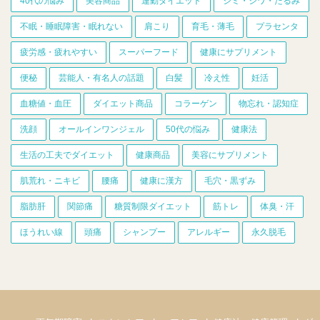
40代の悩み
美容商品
運動ダイエット
シミ・シワ・たるみ
不眠・睡眠障害・眠れない
肩こり
育毛・薄毛
プラセンタ
疲労感・疲れやすい
スーパーフード
健康にサプリメント
便秘
芸能人・有名人の話題
白髪
冷え性
妊活
血糖値・血圧
ダイエット商品
コラーゲン
物忘れ・認知症
洗顔
オールインワンジェル
50代の悩み
健康法
生活の工夫でダイエット
健康商品
美容にサプリメント
肌荒れ・ニキビ
腰痛
健康に漢方
毛穴・黒ずみ
脂肪肝
関節痛
糖質制限ダイエット
筋トレ
体臭・汗
ほうれい線
頭痛
シャンプー
アレルギー
永久脱毛