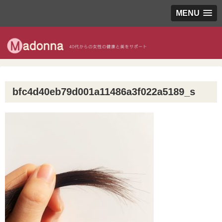
MENU
bfc4d40eb79d001a11486a3f022a5189_s