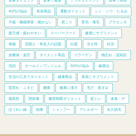
食事ダイエット
食事で健康
アンチエイジング
食事で美容
40代の悩み
美容商品
運動ダイエット
シミ・シワ・たるみ
不眠・睡眠障害・眠れない
肩こり
育毛・薄毛
プラセンタ
疲労感・疲れやすい
スーパーフード
健康にサプリメント
便秘
芸能人・有名人の話題
白髪
冷え性
妊活
血糖値・血圧
ダイエット商品
コラーゲン
物忘れ・認知症
洗顔
オールインワンジェル
50代の悩み
健康法
生活の工夫でダイエット
健康商品
美容にサプリメント
肌荒れ・ニキビ
腰痛
健康に漢方
毛穴・黒ずみ
脂肪肝
関節痛
糖質制限ダイエット
筋トレ
体臭・汗
ほうれい線
頭痛
シャンプー
アレルギー
永久脱毛