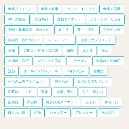
食事ダイエット
食事で健康
アンチエイジング
食事で美容
40代の悩み
美容商品
運動ダイエット
シミ・シワ・たるみ
不眠・睡眠障害・眠れない
肩こり
育毛・薄毛
プラセンタ
疲労感・疲れやすい
スーパーフード
健康にサプリメント
便秘
芸能人・有名人の話題
白髪
冷え性
妊活
血糖値・血圧
ダイエット商品
コラーゲン
物忘れ・認知症
洗顔
オールインワンジェル
50代の悩み
健康法
生活の工夫でダイエット
健康商品
美容にサプリメント
肌荒れ・ニキビ
腰痛
健康に漢方
毛穴・黒ずみ
脂肪肝
関節痛
糖質制限ダイエット
筋トレ
体臭・汗
ほうれい線
頭痛
シャンプー
アレルギー
永久脱毛