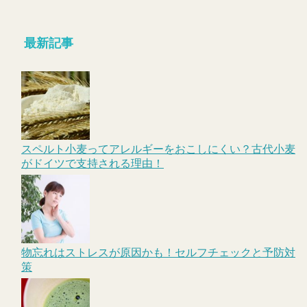
最新記事
スペルト小麦ってアレルギーをおこしにくい？古代小麦
がドイツで支持される理由！
物忘れはストレスが原因かも！セルフチェックと予防対
策