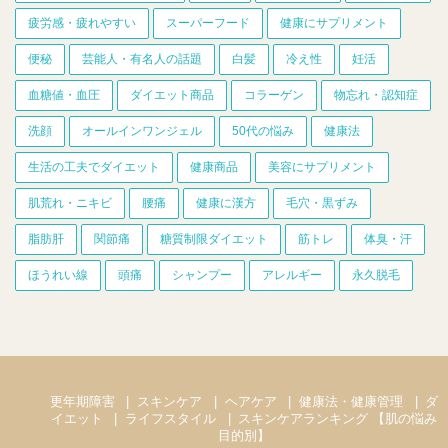
疲労感・疲れやすい
スーパーフード
健康にサプリメント
便秘
芸能人・有名人の話題
白髪
冷え性
妊活
血糖値・血圧
ダイエット商品
コラーゲン
物忘れ・認知症
洗顔
オールインワンジェル
50代の悩み
健康法
生活の工夫でダイエット
健康商品
美容にサプリメント
肌荒れ・ニキビ
腰痛
健康に漢方
毛穴・黒ずみ
脂肪肝
関節痛
糖質制限ダイエット
筋トレ
体臭・汗
ほうれい線
頭痛
シャンプー
アレルギー
永久脱毛
更年期障害
スキンケア
ヘアケア
健康法・健康管理
ダ
イエット
ライフスタイル
スキンケアランキング 【肌の悩み
目的別】