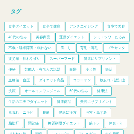
タグ
食事ダイエット
食事で健康
アンチエイジング
食事で美容
40代の悩み
美容商品
運動ダイエット
シミ・シワ・たるみ
不眠・睡眠障害・眠れない
肩こり
育毛・薄毛
プラセンタ
疲労感・疲れやすい
スーパーフード
健康にサプリメント
便秘
芸能人・有名人の話題
白髪
冷え性
妊活
血糖値・血圧
ダイエット商品
コラーゲン
物忘れ・認知症
洗顔
オールインワンジェル
50代の悩み
健康法
生活の工夫でダイエット
健康商品
美容にサプリメント
肌荒れ・ニキビ
腰痛
健康に漢方
毛穴・黒ずみ
脂肪肝
関節痛
糖質制限ダイエット
筋トレ
体臭・汗