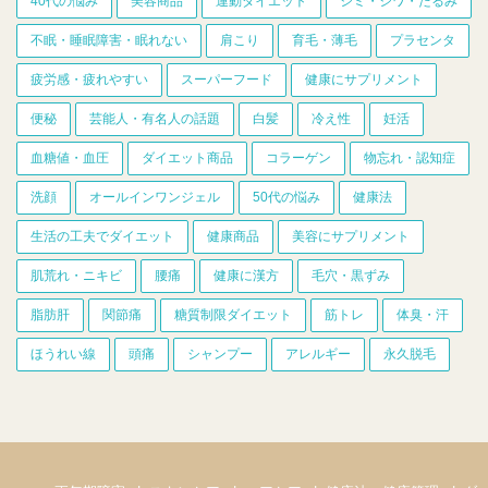
40代の悩み
美容商品
運動ダイエット
シミ・シワ・たるみ
不眠・睡眠障害・眠れない
肩こり
育毛・薄毛
プラセンタ
疲労感・疲れやすい
スーパーフード
健康にサプリメント
便秘
芸能人・有名人の話題
白髪
冷え性
妊活
血糖値・血圧
ダイエット商品
コラーゲン
物忘れ・認知症
洗顔
オールインワンジェル
50代の悩み
健康法
生活の工夫でダイエット
健康商品
美容にサプリメント
肌荒れ・ニキビ
腰痛
健康に漢方
毛穴・黒ずみ
脂肪肝
関節痛
糖質制限ダイエット
筋トレ
体臭・汗
ほうれい線
頭痛
シャンプー
アレルギー
永久脱毛