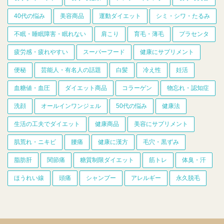
40代の悩み
美容商品
運動ダイエット
シミ・シワ・たるみ
不眠・睡眠障害・眠れない
肩こり
育毛・薄毛
プラセンタ
疲労感・疲れやすい
スーパーフード
健康にサプリメント
便秘
芸能人・有名人の話題
白髪
冷え性
妊活
血糖値・血圧
ダイエット商品
コラーゲン
物忘れ・認知症
洗顔
オールインワンジェル
50代の悩み
健康法
生活の工夫でダイエット
健康商品
美容にサプリメント
肌荒れ・ニキビ
腰痛
健康に漢方
毛穴・黒ずみ
脂肪肝
関節痛
糖質制限ダイエット
筋トレ
体臭・汗
ほうれい線
頭痛
シャンプー
アレルギー
永久脱毛