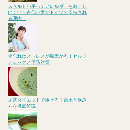
スペルト小麦ってアレルギーをおこし
にくい？古代小麦がドイツで支持され
る理由！
物忘れはストレスが原因かも！セルフ
チェックと予防対策
抹茶ダイエットで痩せる！効果と飲み
方を徹底解説