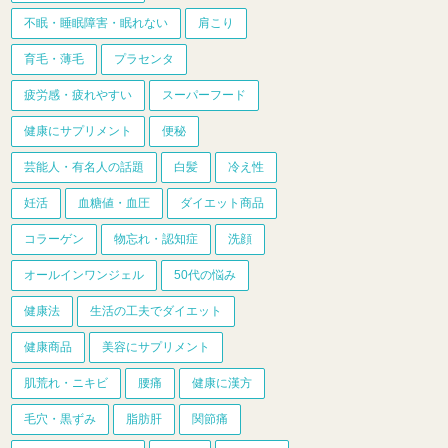
不眠・睡眠障害・眠れない
肩こり
育毛・薄毛
プラセンタ
疲労感・疲れやすい
スーパーフード
健康にサプリメント
便秘
芸能人・有名人の話題
白髪
冷え性
妊活
血糖値・血圧
ダイエット商品
コラーゲン
物忘れ・認知症
洗顔
オールインワンジェル
50代の悩み
健康法
生活の工夫でダイエット
健康商品
美容にサプリメント
肌荒れ・ニキビ
腰痛
健康に漢方
毛穴・黒ずみ
脂肪肝
関節痛