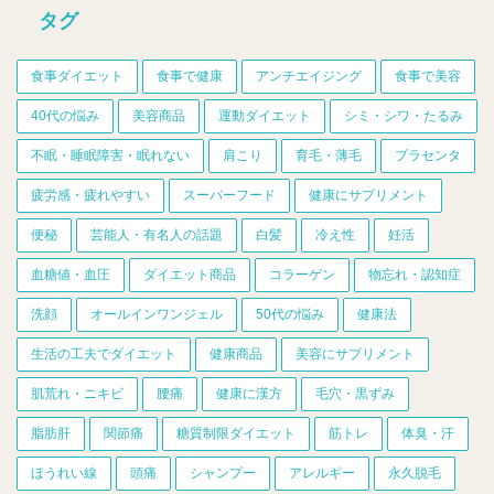
タグ
食事ダイエット
食事で健康
アンチエイジング
食事で美容
40代の悩み
美容商品
運動ダイエット
シミ・シワ・たるみ
不眠・睡眠障害・眠れない
肩こり
育毛・薄毛
プラセンタ
疲労感・疲れやすい
スーパーフード
健康にサプリメント
便秘
芸能人・有名人の話題
白髪
冷え性
妊活
血糖値・血圧
ダイエット商品
コラーゲン
物忘れ・認知症
洗顔
オールインワンジェル
50代の悩み
健康法
生活の工夫でダイエット
健康商品
美容にサプリメント
肌荒れ・ニキビ
腰痛
健康に漢方
毛穴・黒ずみ
脂肪肝
関節痛
糖質制限ダイエット
筋トレ
体臭・汗
ほうれい線
頭痛
シャンプー
アレルギー
永久脱毛