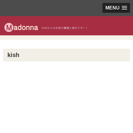
MENU
kish