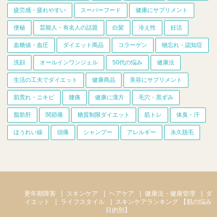
疲労感・疲れやすい
スーパーフード
健康にサプリメント
便秘
芸能人・有名人の話題
白髪
冷え性
妊活
血糖値・血圧
ダイエット商品
コラーゲン
物忘れ・認知症
洗顔
オールインワンジェル
50代の悩み
健康法
生活の工夫でダイエット
健康商品
美容にサプリメント
肌荒れ・ニキビ
腰痛
健康に漢方
毛穴・黒ずみ
脂肪肝
関節痛
糖質制限ダイエット
筋トレ
体臭・汗
ほうれい線
頭痛
シャンプー
アレルギー
永久脱毛
更年期障害
スキンケア
ヘアケア
健康法・健康管理
ダ
イエット
ライフスタイル
スキンケアランキング 【肌の悩み
目的別】