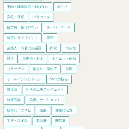
不眠・睡眠障害・眠れない
肩こり
育毛・薄毛
プラセンタ
疲労感・疲れやすい
スーパーフード
健康にサプリメント
便秘
芸能人・有名人の話題
白髪
冷え性
妊活
血糖値・血圧
ダイエット商品
コラーゲン
物忘れ・認知症
洗顔
オールインワンジェル
50代の悩み
健康法
生活の工夫でダイエット
健康商品
美容にサプリメント
肌荒れ・ニキビ
腰痛
健康に漢方
毛穴・黒ずみ
脂肪肝
関節痛