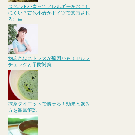
スペルト小麦ってアレルギーをおこし
にくい？古代小麦がドイツで支持され
る理由！
物忘れはストレスが原因かも！セルフ
チェックと予防対策
抹茶ダイエットで痩せる！効果と飲み
方を徹底解説