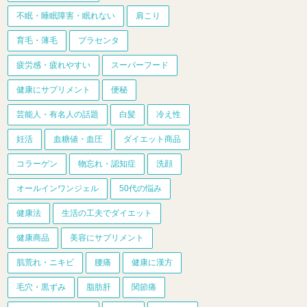
不眠・睡眠障害・眠れない
肩こり
育毛・薄毛
プラセンタ
疲労感・疲れやすい
スーパーフード
健康にサプリメント
便秘
芸能人・有名人の話題
白髪
冷え性
妊活
血糖値・血圧
ダイエット商品
コラーゲン
物忘れ・認知症
洗顔
オールインワンジェル
50代の悩み
健康法
生活の工夫でダイエット
健康商品
美容にサプリメント
肌荒れ・ニキビ
腰痛
健康に漢方
毛穴・黒ずみ
脂肪肝
関節痛