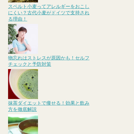
スペルト小麦ってアレルギーをおこし
にくい？古代小麦がドイツで支持され
る理由！
物忘れはストレスが原因かも！セルフ
チェックと予防対策
抹茶ダイエットで痩せる！効果と飲み
方を徹底解説