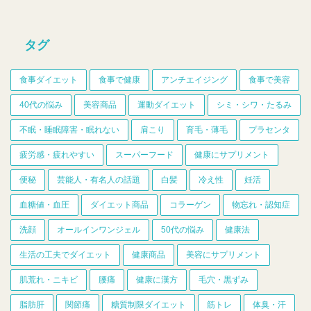
タグ
食事ダイエット
食事で健康
アンチエイジング
食事で美容
40代の悩み
美容商品
運動ダイエット
シミ・シワ・たるみ
不眠・睡眠障害・眠れない
肩こり
育毛・薄毛
プラセンタ
疲労感・疲れやすい
スーパーフード
健康にサプリメント
便秘
芸能人・有名人の話題
白髪
冷え性
妊活
血糖値・血圧
ダイエット商品
コラーゲン
物忘れ・認知症
洗顔
オールインワンジェル
50代の悩み
健康法
生活の工夫でダイエット
健康商品
美容にサプリメント
肌荒れ・ニキビ
腰痛
健康に漢方
毛穴・黒ずみ
脂肪肝
関節痛
糖質制限ダイエット
筋トレ
体臭・汗