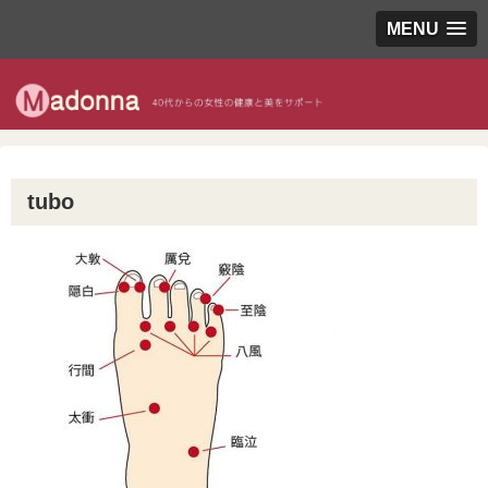
MENU
tubo