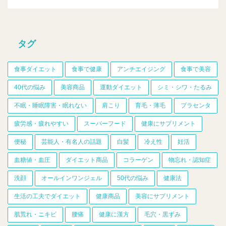
タグ
食事ダイエット
食事で健康
アンチエイジング
食事で美容
40代の悩み
美容商品
運動ダイエット
シミ・シワ・たるみ
不眠・睡眠障害・眠れない
肩こり
育毛・薄毛
プラセンタ
疲労感・疲れやすい
スーパーフード
健康にサプリメント
便秘
芸能人・有名人の話題
白髪
冷え性
妊活
血糖値・血圧
ダイエット商品
コラーゲン
物忘れ・認知症
洗顔
オールインワンジェル
50代の悩み
健康法
生活の工夫でダイエット
健康商品
美容にサプリメント
肌荒れ・ニキビ
腰痛
健康に漢方
毛穴・黒ずみ