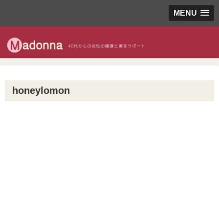
MENU
honeylomon