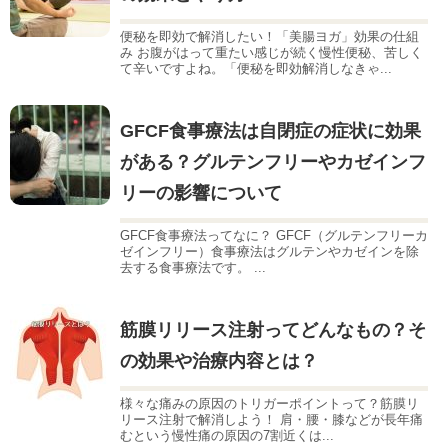
便秘を即効で解消したい！「美腸ヨガ」効果の仕組
み お腹がはって重たい感じが続く慢性便秘、苦しく
て辛いですよね。「便秘を即効解消しなきゃ...
GFCF食事療法は自閉症の症状に効果
がある？グルテンフリーやカゼインフ
リーの影響について
GFCF食事療法ってなに？ GFCF（グルテンフリーカ
ゼインフリー）食事療法はグルテンやカゼインを除
去する食事療法です。 ...
筋膜リリース注射ってどんなもの？そ
の効果や治療内容とは？
様々な痛みの原因のトリガーポイントって？筋膜リ
リース注射で解消しよう！ 肩・腰・膝などが長年痛
むという慢性痛の原因の7割近くは...