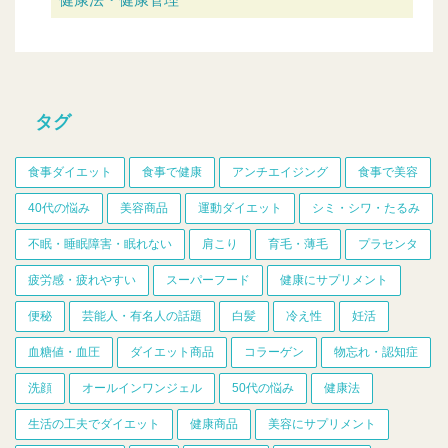
タグ
食事ダイエット
食事で健康
アンチエイジング
食事で美容
40代の悩み
美容商品
運動ダイエット
シミ・シワ・たるみ
不眠・睡眠障害・眠れない
肩こり
育毛・薄毛
プラセンタ
疲労感・疲れやすい
スーパーフード
健康にサプリメント
便秘
芸能人・有名人の話題
白髪
冷え性
妊活
血糖値・血圧
ダイエット商品
コラーゲン
物忘れ・認知症
洗顔
オールインワンジェル
50代の悩み
健康法
生活の工夫でダイエット
健康商品
美容にサプリメント