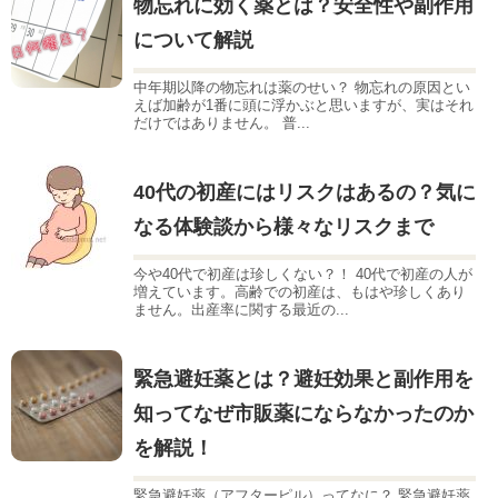
物忘れに効く薬とは？安全性や副作用
について解説
中年期以降の物忘れは薬のせい？ 物忘れの原因とい
えば加齢が1番に頭に浮かぶと思いますが、実はそれ
だけではありません。 普...
40代の初産にはリスクはあるの？気に
なる体験談から様々なリスクまで
今や40代で初産は珍しくない？！ 40代で初産の人が
増えています。高齢での初産は、もはや珍しくあり
ません。出産率に関する最近の...
緊急避妊薬とは？避妊効果と副作用を
知ってなぜ市販薬にならなかったのか
を解説！
緊急避妊薬（アフターピル）ってなに？ 緊急避妊薬