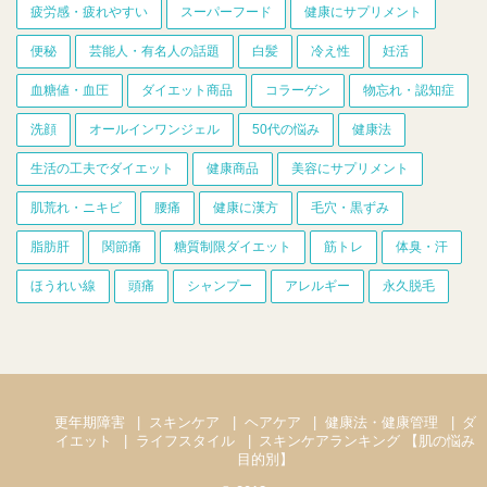
疲労感・疲れやすい
スーパーフード
健康にサプリメント
便秘
芸能人・有名人の話題
白髪
冷え性
妊活
血糖値・血圧
ダイエット商品
コラーゲン
物忘れ・認知症
洗顔
オールインワンジェル
50代の悩み
健康法
生活の工夫でダイエット
健康商品
美容にサプリメント
肌荒れ・ニキビ
腰痛
健康に漢方
毛穴・黒ずみ
脂肪肝
関節痛
糖質制限ダイエット
筋トレ
体臭・汗
ほうれい線
頭痛
シャンプー
アレルギー
永久脱毛
更年期障害
スキンケア
ヘアケア
健康法・健康管理
ダ
イエット
ライフスタイル
スキンケアランキング 【肌の悩み
目的別】