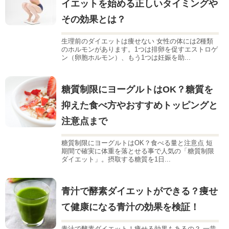
イエットを始める正しいタイミングや
その効果とは？
生理前のダイエットは痩せない 女性の体には2種類
のホルモンがあります。1つは排卵を促すエストロゲ
ン（卵胞ホルモン）、もう1つは妊娠を助...
糖質制限にヨーグルトはOK？糖質を
抑えた食べ方やおすすめトッピングと
注意点まで
糖質制限にヨーグルトはOK？食べる量と注意点 短
期間で確実に体重を落とせる事で人気の「糖質制限
ダイエット」。摂取する糖質を1日...
青汁で酵素ダイエットができる？痩せ
て健康になる青汁の効果を検証！
青汁で酵素ダイエット！痩せる効果もあるの？ 一昔