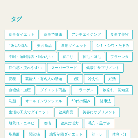
タグ
食事ダイエット
食事で健康
アンチエイジング
食事で美容
40代の悩み
美容商品
運動ダイエット
シミ・シワ・たるみ
不眠・睡眠障害・眠れない
肩こり
育毛・薄毛
プラセンタ
疲労感・疲れやすい
スーパーフード
健康にサプリメント
便秘
芸能人・有名人の話題
白髪
冷え性
妊活
血糖値・血圧
ダイエット商品
コラーゲン
物忘れ・認知症
洗顔
オールインワンジェル
50代の悩み
健康法
生活の工夫でダイエット
健康商品
美容にサプリメント
肌荒れ・ニキビ
腰痛
健康に漢方
毛穴・黒ずみ
脂肪肝
関節痛
糖質制限ダイエット
筋トレ
体臭・汗