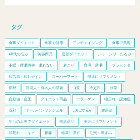
タグ
食事ダイエット
食事で健康
アンチエイジング
食事で美容
40代の悩み
美容商品
運動ダイエット
シミ・シワ・たるみ
不眠・睡眠障害・眠れない
肩こり
育毛・薄毛
プラセンタ
疲労感・疲れやすい
スーパーフード
健康にサプリメント
便秘
芸能人・有名人の話題
白髪
冷え性
妊活
血糖値・血圧
ダイエット商品
コラーゲン
物忘れ・認知症
洗顔
オールインワンジェル
50代の悩み
健康法
生活の工夫でダイエット
健康商品
美容にサプリメント
肌荒れ・ニキビ
腰痛
健康に漢方
毛穴・黒ずみ