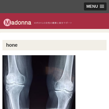
MENU
hone