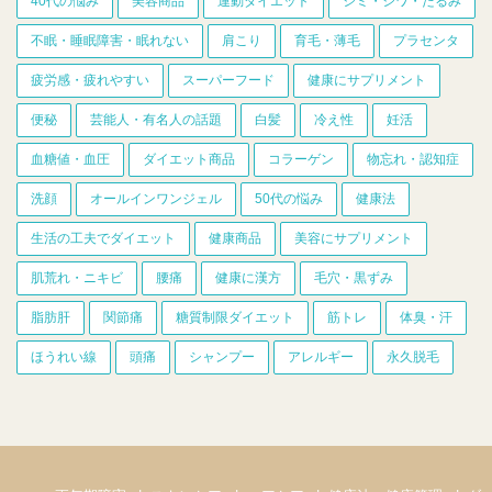
40代の悩み
美容商品
運動ダイエット
シミ・シワ・たるみ
不眠・睡眠障害・眠れない
肩こり
育毛・薄毛
プラセンタ
疲労感・疲れやすい
スーパーフード
健康にサプリメント
便秘
芸能人・有名人の話題
白髪
冷え性
妊活
血糖値・血圧
ダイエット商品
コラーゲン
物忘れ・認知症
洗顔
オールインワンジェル
50代の悩み
健康法
生活の工夫でダイエット
健康商品
美容にサプリメント
肌荒れ・ニキビ
腰痛
健康に漢方
毛穴・黒ずみ
脂肪肝
関節痛
糖質制限ダイエット
筋トレ
体臭・汗
ほうれい線
頭痛
シャンプー
アレルギー
永久脱毛