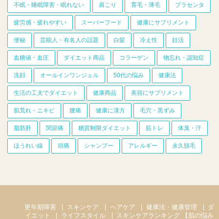
不眠・睡眠障害・眠れない
肩こり
育毛・薄毛
プラセンタ
疲労感・疲れやすい
スーパーフード
健康にサプリメント
便秘
芸能人・有名人の話題
白髪
冷え性
妊活
血糖値・血圧
ダイエット商品
コラーゲン
物忘れ・認知症
洗顔
オールインワンジェル
50代の悩み
健康法
生活の工夫でダイエット
健康商品
美容にサプリメント
肌荒れ・ニキビ
腰痛
健康に漢方
毛穴・黒ずみ
脂肪肝
関節痛
糖質制限ダイエット
筋トレ
体臭・汗
ほうれい線
頭痛
シャンプー
アレルギー
永久脱毛
更年期障害
スキンケア
ヘアケア
健康法・健康管理
ダ
イエット
ライフスタイル
スキンケアランキング 【肌の悩み