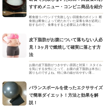
すすめメニュー・コンビニ商品を紹介
断食後リバウンドで失敗しない回復食のポイント 断
食後は断食によって絶たれていた栄養を体が必死に
欲するので、食事をすると必要以上の養分を...
皮下脂肪がお腹について落ちない人必
見！3ヶ月で燃焼して確実に落とす方
法
お腹の皮下脂肪がつきやすい原因と対策！ スタイル
を気にする女性にとって、お腹の皮下脂肪は本当に
困りものですよね。特に体の線が出やすい薄...
バランスボールを使ったエクササイズ
で簡単ダイエット！方法と効果を解
説！