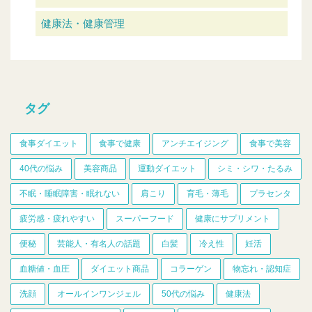
健康法・健康管理
タグ
食事ダイエット
食事で健康
アンチエイジング
食事で美容
40代の悩み
美容商品
運動ダイエット
シミ・シワ・たるみ
不眠・睡眠障害・眠れない
肩こり
育毛・薄毛
プラセンタ
疲労感・疲れやすい
スーパーフード
健康にサプリメント
便秘
芸能人・有名人の話題
白髪
冷え性
妊活
血糖値・血圧
ダイエット商品
コラーゲン
物忘れ・認知症
洗顔
オールインワンジェル
50代の悩み
健康法