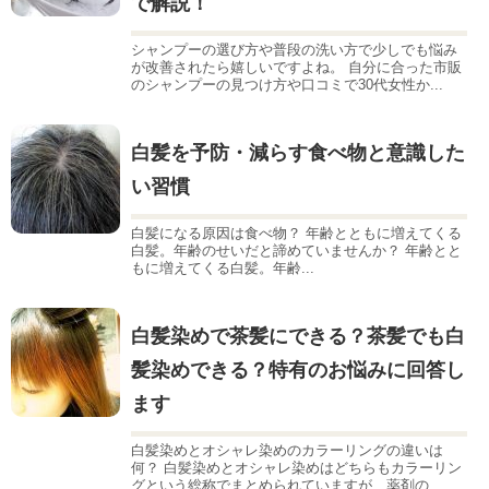
で解説！
シャンプーの選び方や普段の洗い方で少しでも悩み
が改善されたら嬉しいですよね。 自分に合った市販
のシャンプーの見つけ方や口コミで30代女性か...
白髪を予防・減らす食べ物と意識した
い習慣
白髪になる原因は食べ物？ 年齢とともに増えてくる
白髪。年齢のせいだと諦めていませんか？ 年齢とと
もに増えてくる白髪。年齢...
白髪染めで茶髪にできる？茶髪でも白
髪染めできる？特有のお悩みに回答し
ます
白髪染めとオシャレ染めのカラーリングの違いは
何？ 白髪染めとオシャレ染めはどちらもカラーリン
グという総称でまとめられていますが、薬剤の...