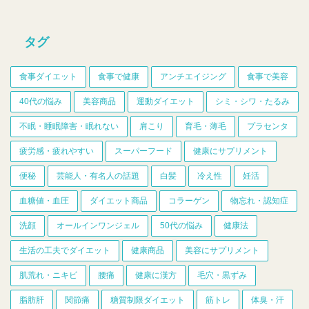
タグ
食事ダイエット
食事で健康
アンチエイジング
食事で美容
40代の悩み
美容商品
運動ダイエット
シミ・シワ・たるみ
不眠・睡眠障害・眠れない
肩こり
育毛・薄毛
プラセンタ
疲労感・疲れやすい
スーパーフード
健康にサプリメント
便秘
芸能人・有名人の話題
白髪
冷え性
妊活
血糖値・血圧
ダイエット商品
コラーゲン
物忘れ・認知症
洗顔
オールインワンジェル
50代の悩み
健康法
生活の工夫でダイエット
健康商品
美容にサプリメント
肌荒れ・ニキビ
腰痛
健康に漢方
毛穴・黒ずみ
脂肪肝
関節痛
糖質制限ダイエット
筋トレ
体臭・汗