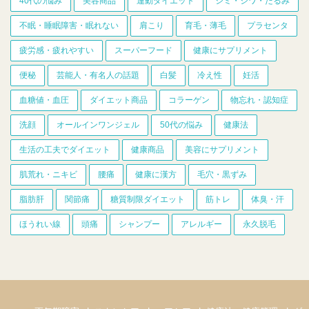
40代の悩み
美容商品
運動ダイエット
シミ・シワ・たるみ
不眠・睡眠障害・眠れない
肩こり
育毛・薄毛
プラセンタ
疲労感・疲れやすい
スーパーフード
健康にサプリメント
便秘
芸能人・有名人の話題
白髪
冷え性
妊活
血糖値・血圧
ダイエット商品
コラーゲン
物忘れ・認知症
洗顔
オールインワンジェル
50代の悩み
健康法
生活の工夫でダイエット
健康商品
美容にサプリメント
肌荒れ・ニキビ
腰痛
健康に漢方
毛穴・黒ずみ
脂肪肝
関節痛
糖質制限ダイエット
筋トレ
体臭・汗
ほうれい線
頭痛
シャンプー
アレルギー
永久脱毛