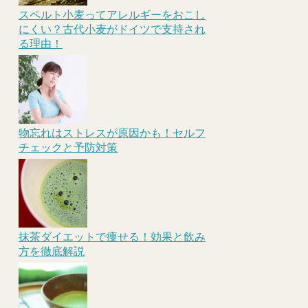
スペルト小麦ってアレルギーをおこし
にくい？古代小麦がドイツで支持され
る理由！
物忘れはストレスが原因かも！セルフ
チェックと予防対策
抹茶ダイエットで痩せる！効果と飲み
方を徹底解説