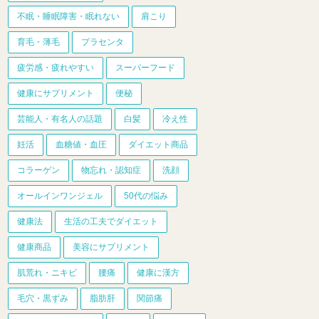
不眠・睡眠障害・眠れない
肩こり
育毛・薄毛
プラセンタ
疲労感・疲れやすい
スーパーフード
健康にサプリメント
便秘
芸能人・有名人の話題
白髪
冷え性
妊活
血糖値・血圧
ダイエット商品
コラーゲン
物忘れ・認知症
洗顔
オールインワンジェル
50代の悩み
健康法
生活の工夫でダイエット
健康商品
美容にサプリメント
肌荒れ・ニキビ
腰痛
健康に漢方
毛穴・黒ずみ
脂肪肝
関節痛