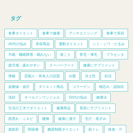
タグ
食事ダイエット
食事で健康
アンチエイジング
食事で美容
40代の悩み
美容商品
運動ダイエット
シミ・シワ・たるみ
不眠・睡眠障害・眠れない
肩こり
育毛・薄毛
プラセンタ
疲労感・疲れやすい
スーパーフード
健康にサプリメント
便秘
芸能人・有名人の話題
白髪
冷え性
妊活
血糖値・血圧
ダイエット商品
コラーゲン
物忘れ・認知症
洗顔
オールインワンジェル
50代の悩み
健康法
生活の工夫でダイエット
健康商品
美容にサプリメント
肌荒れ・ニキビ
腰痛
健康に漢方
毛穴・黒ずみ
脂肪肝
関節痛
糖質制限ダイエット
筋トレ
体臭・汗