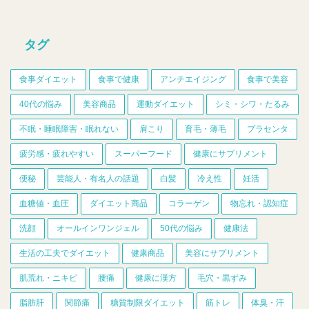
タグ
食事ダイエット
食事で健康
アンチエイジング
食事で美容
40代の悩み
美容商品
運動ダイエット
シミ・シワ・たるみ
不眠・睡眠障害・眠れない
肩こり
育毛・薄毛
プラセンタ
疲労感・疲れやすい
スーパーフード
健康にサプリメント
便秘
芸能人・有名人の話題
白髪
冷え性
妊活
血糖値・血圧
ダイエット商品
コラーゲン
物忘れ・認知症
洗顔
オールインワンジェル
50代の悩み
健康法
生活の工夫でダイエット
健康商品
美容にサプリメント
肌荒れ・ニキビ
腰痛
健康に漢方
毛穴・黒ずみ
脂肪肝
関節痛
糖質制限ダイエット
筋トレ
体臭・汗