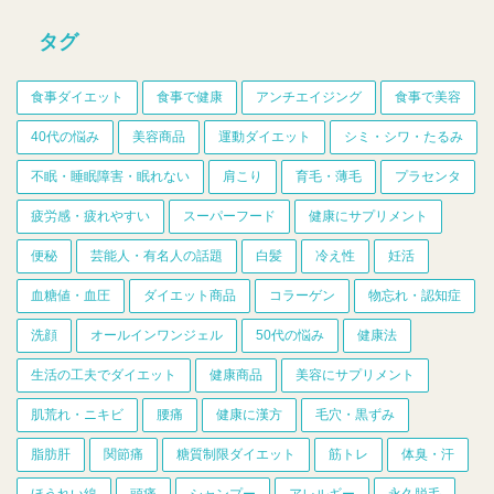
タグ
食事ダイエット
食事で健康
アンチエイジング
食事で美容
40代の悩み
美容商品
運動ダイエット
シミ・シワ・たるみ
不眠・睡眠障害・眠れない
肩こり
育毛・薄毛
プラセンタ
疲労感・疲れやすい
スーパーフード
健康にサプリメント
便秘
芸能人・有名人の話題
白髪
冷え性
妊活
血糖値・血圧
ダイエット商品
コラーゲン
物忘れ・認知症
洗顔
オールインワンジェル
50代の悩み
健康法
生活の工夫でダイエット
健康商品
美容にサプリメント
肌荒れ・ニキビ
腰痛
健康に漢方
毛穴・黒ずみ
脂肪肝
関節痛
糖質制限ダイエット
筋トレ
体臭・汗